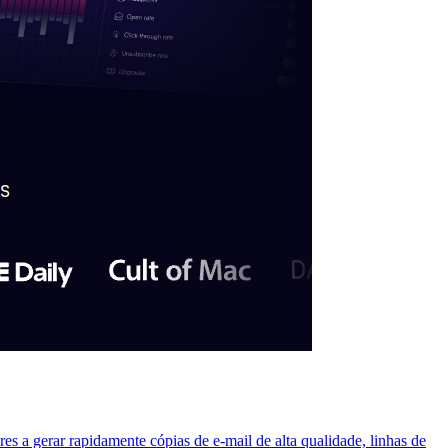
res a gerar rapidamente cópias de e-mail de alta qualidade, linhas de