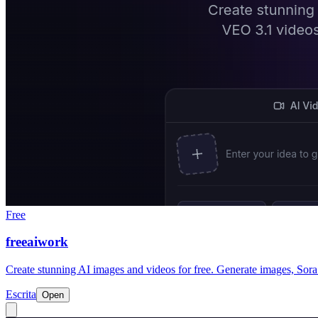
Free
freeaiwork
Create stunning AI images and videos for free. Generate images, Sora
Escrita
Open