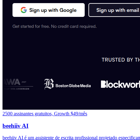
2500 assinantes gratuitos, Growth $49/mês
beehiiv AI
beehiiv AI é um assistente de escrita profissional projetado especific