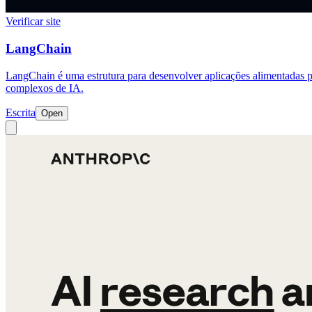
Verificar site
LangChain
LangChain é uma estrutura para desenvolver aplicações alimentadas p
complexos de IA.
Escrita
Open