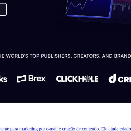
amente para marketing por e-mail e criação de conteúdo. Ele ajuda criado