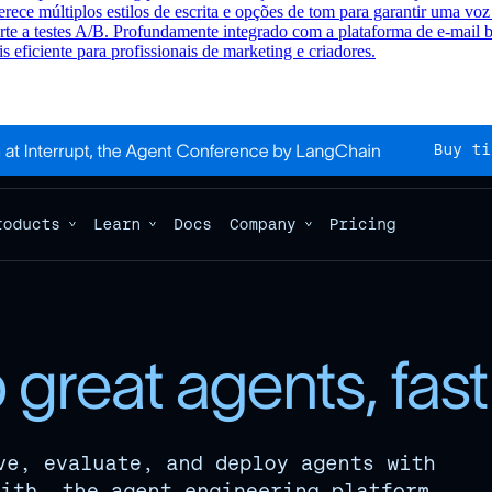
erece múltiplos estilos de escrita e opções de tom para garantir uma vo
e a testes A/B. Profundamente integrado com a plataforma de e-mail bee
 eficiente para profissionais de marketing e criadores.