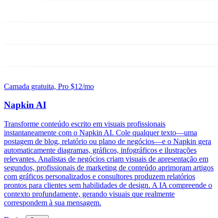
Camada gratuita, Pro $12/mo
Napkin AI
Transforme conteúdo escrito em visuais profissionais
instantaneamente com o Napkin AI. Cole qualquer texto—uma
postagem de blog, relatório ou plano de negócios—e o Napkin gera
automaticamente diagramas, gráficos, infográficos e ilustrações
relevantes. Analistas de negócios criam visuais de apresentação em
segundos, profissionais de marketing de conteúdo aprimoram artigos
com gráficos personalizados e consultores produzem relatórios
prontos para clientes sem habilidades de design. A IA compreende o
contexto profundamente, gerando visuais que realmente
correspondem à sua mensagem.