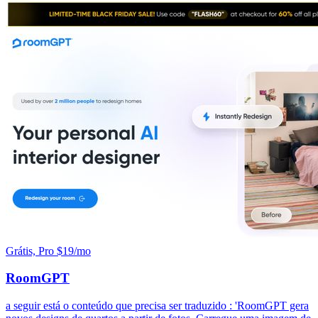
Grátis, Pro $19/mo
RoomGPT
a seguir está o conteúdo que precisa ser traduzido : 'RoomGPT gera