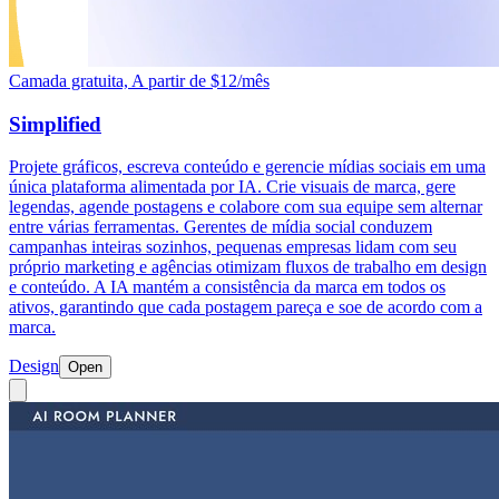
Camada gratuita, A partir de $12/mês
Simplified
Projete gráficos, escreva conteúdo e gerencie mídias sociais em uma
única plataforma alimentada por IA. Crie visuais de marca, gere
legendas, agende postagens e colabore com sua equipe sem alternar
entre várias ferramentas. Gerentes de mídia social conduzem
campanhas inteiras sozinhos, pequenas empresas lidam com seu
próprio marketing e agências otimizam fluxos de trabalho em design
e conteúdo. A IA mantém a consistência da marca em todos os
ativos, garantindo que cada postagem pareça e soe de acordo com a
marca.
Design
Open