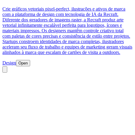
Crie gráficos vetoriais pixel-perfect, ilustrações e ativos de marca
com a plataforma de design com tecnologia de IA da Recraft.
Diferente dos geradores de imagens raster, a Recraft produz arte
vetorial infinitamente escalável perfeita para logotipos, ícones e
materiais impressos. Os designers mantêm controle criativo total
com paletas de cores precisas e consistência de estilo entre projetos.
Startups constroem identidades de marca completas, ilustradores
aceleram seu fluxo de trabalho e equipes de marketing geram visuais
alinhados à marca que escalam de cartões de visita a outdoors.
Design
Open