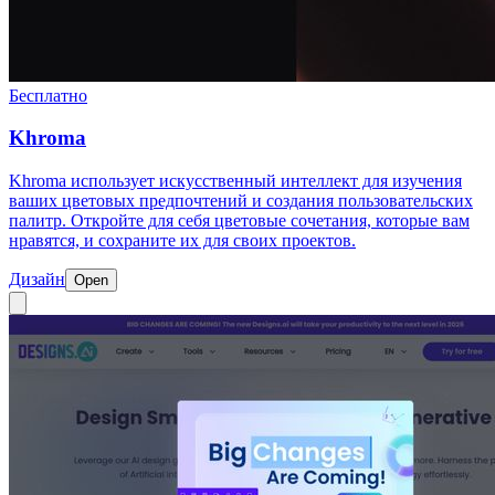
Бесплатно
Khroma
Khroma использует искусственный интеллект для изучения
ваших цветовых предпочтений и создания пользовательских
палитр. Откройте для себя цветовые сочетания, которые вам
нравятся, и сохраните их для своих проектов.
Дизайн
Open