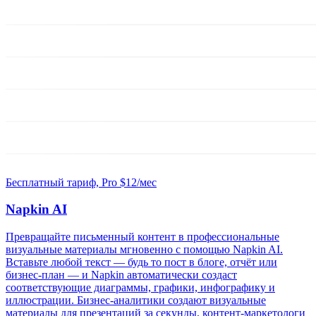
Бесплатный тариф, Pro $12/мес
Napkin AI
Превращайте письменный контент в профессиональные
визуальные материалы мгновенно с помощью Napkin AI.
Вставьте любой текст — будь то пост в блоге, отчёт или
бизнес-план — и Napkin автоматически создаст
соответствующие диаграммы, графики, инфографику и
иллюстрации. Бизнес-аналитики создают визуальные
материалы для презентаций за секунды, контент-маркетологи