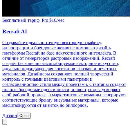
Бесплатный тариф, Pro $16/мес
Recraft AI
Создавайте идеально точную векторную графику,
иллюстрации и брендовые активы с помощью дизайн-
платформы Recraft на базе искусственного интеллекта. В
отличие от генераторов растровых изображений, Recraft
создаёт бесконечно масштабируемое векторное искусство,
идеально подходящее для логотипов, значков и печатных
материалов. Дизайнеры сохраняют полный творческий
контроль с точными цветовыми палитрами и
согласованностью стиля между проектами. Стартапы создают
полные брендовые идентичности, иллюстраторы ускоряют
свой рабочий процесс, а маркетинговые команды генерируют
соответствующие бренду визуальные материалы, которые
масштабируются от визиток до билбордов.
Дизайн
Open