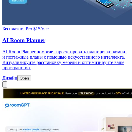
Бесплатно, Pro $15/мес
AI Room Planner
AI Room Planner помогает проектировать планировки комнат
и поэтажные планы с помощью искусственного интеллекта.
Визуализируйте расстановку мебели и оптимизируйте ваше
пространство.
Дизайн
Open