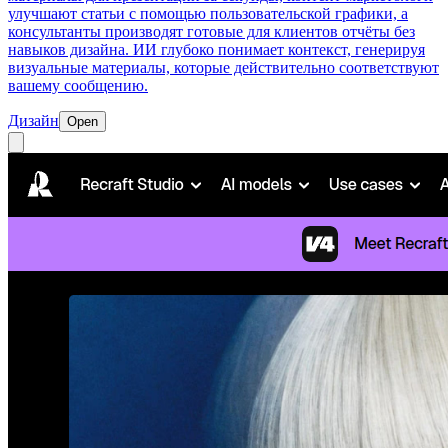
улучшают статьи с помощью пользовательской графики, а
консультанты производят готовые для клиентов отчёты без
навыков дизайна. ИИ глубоко понимает контекст, генерируя
визуальные материалы, которые действительно соответствуют
вашему сообщению.
Дизайн
Open