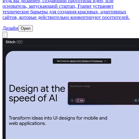
Будь вы дизайнер, создающий прототипы идей, или
основатель, запускающий стартап, Framer устраняет
технические барьеры для создания красивых, адаптивных
сайтов, которые действительно конвертируют посетителей.
Дизайн
Open