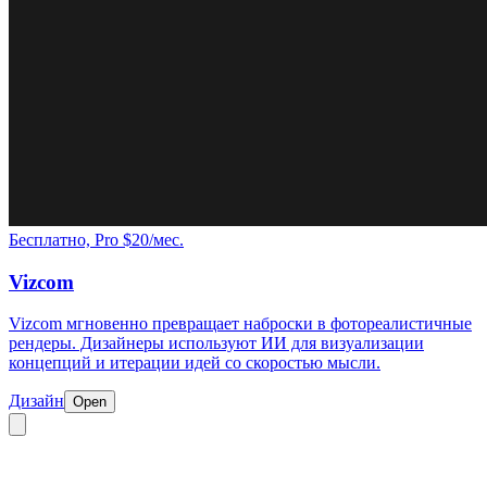
Бесплатно, Pro $20/мес.
Vizcom
Vizcom мгновенно превращает наброски в фотореалистичные
рендеры. Дизайнеры используют ИИ для визуализации
концепций и итерации идей со скоростью мысли.
Дизайн
Open