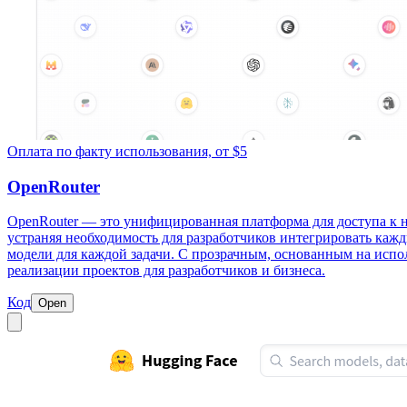
Оплата по факту использования, от $5
OpenRouter
OpenRouter — это унифицированная платформа для доступа к н
устраняя необходимость для разработчиков интегрировать ка
модели для каждой задачи. С прозрачным, основанным на испо
реализации проектов для разработчиков и бизнеса.
Код
Open