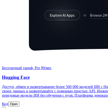
Бесплатный тариф, Pro $9/мес
Hugging Face
Доступ, обмен и развертывание более 500 000 моделей ИИ с Hu
своих данных и развертывайте с помощью простых API. Инжен
передовые модели ИИ без обучения с нуля. Платформа демокра
Код
Open