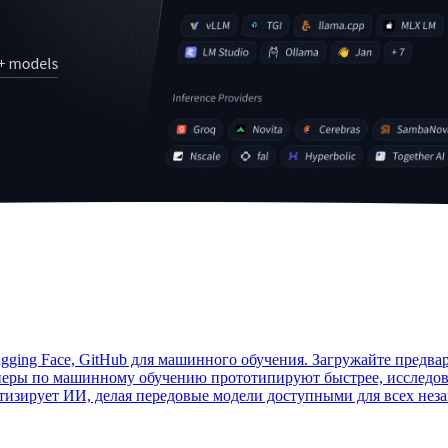
gging Face, GitHub для машинного обучения. Загружайте предва
еры по машинному обучению прототипируют быстрее, исследова
тизирует ИИ, делая передовые модели доступными для всех нез