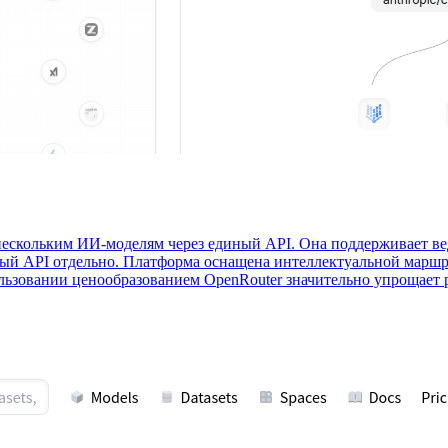
ескольким ИИ-моделям через единый API. Она поддерживает веду
ждый API отдельно. Платформа оснащена интеллектуальной марш
льзовании ценообразованием OpenRouter значительно упрощает 