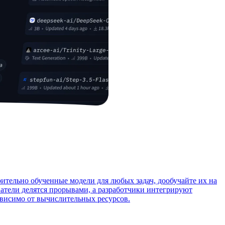
рительно обученные модели для любых задач, дообучайте их на
тели делятся прорывами, а разработчики интегрируют
ависимо от вычислительных ресурсов.