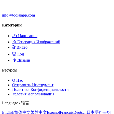
info@toolaiapp.com
Категории
✍️
Написание
🎨
Генерация Изображений
🎬
Видео
💻
Код
🎯
Дизайн
Ресурсы
О Нас
Отправить Инструмент
Политика Конфиденциальности
Условия Использования
Language / 语言
English
简体中文
繁體中文
Español
Français
Deutsch
日本語
한국어