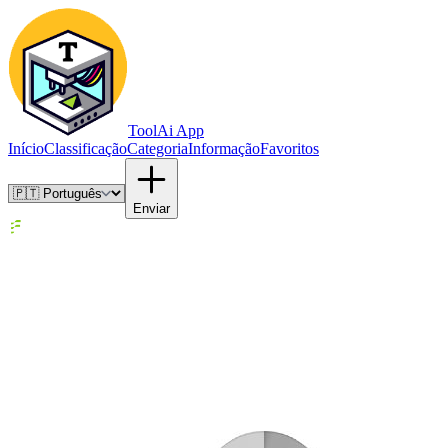
ToolAi App
Início
Classificação
Categoria
Informação
Favoritos
Enviar