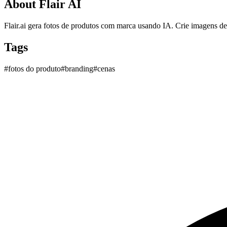
About
Flair AI
Flair.ai gera fotos de produtos com marca usando IA. Crie imagens d
Tags
#
fotos do produto
#
branding
#
cenas