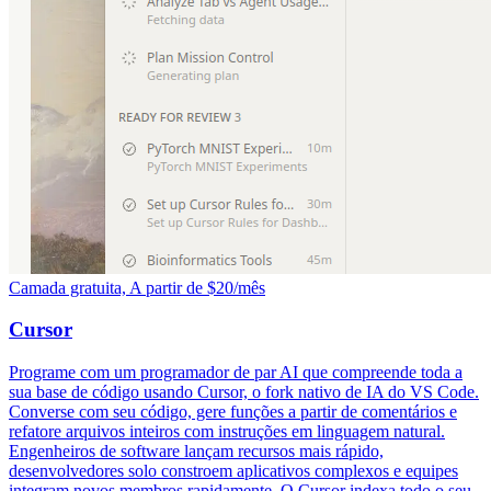
Camada gratuita, A partir de $20/mês
Cursor
Programe com um programador de par AI que compreende toda a
sua base de código usando Cursor, o fork nativo de IA do VS Code.
Converse com seu código, gere funções a partir de comentários e
refatore arquivos inteiros com instruções em linguagem natural.
Engenheiros de software lançam recursos mais rápido,
desenvolvedores solo constroem aplicativos complexos e equipes
integram novos membros rapidamente. O Cursor indexa todo o seu