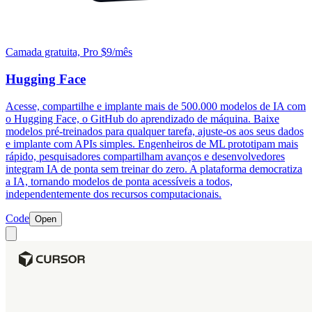
Camada gratuita, Pro $9/mês
Hugging Face
Acesse, compartilhe e implante mais de 500.000 modelos de IA com
o Hugging Face, o GitHub do aprendizado de máquina. Baixe
modelos pré-treinados para qualquer tarefa, ajuste-os aos seus dados
e implante com APIs simples. Engenheiros de ML prototipam mais
rápido, pesquisadores compartilham avanços e desenvolvedores
integram IA de ponta sem treinar do zero. A plataforma democratiza
a IA, tornando modelos de ponta acessíveis a todos,
independentemente dos recursos computacionais.
Code
Open