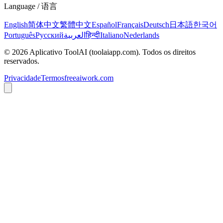
Language / 语言
English
简体中文
繁體中文
Español
Français
Deutsch
日本語
한국어
Português
Русский
العربية
हिन्दी
Italiano
Nederlands
©
2026
Aplicativo ToolAI
(toolaiapp.com).
Todos os direitos
reservados
.
Privacidade
Termos
freeaiwork.com