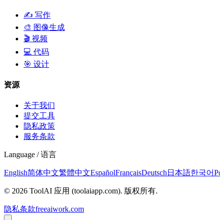
✍️
写作
🎨
图像生成
🎬
视频
💻
代码
🎯
设计
资源
关于我们
提交工具
隐私政策
服务条款
Language / 语言
English
简体中文
繁體中文
Español
Français
Deutsch
日本語
한국어
P
©
2026
ToolAI 应用
(toolaiapp.com).
版权所有
.
隐私
条款
freeaiwork.com