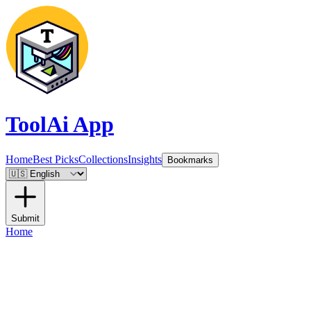
ToolAi App
Home
Best Picks
Collections
Insights
Bookmarks
Submit
Home