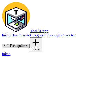
ToolAi App
Início
Classificação
Categoria
Informação
Favoritos
Enviar
Início