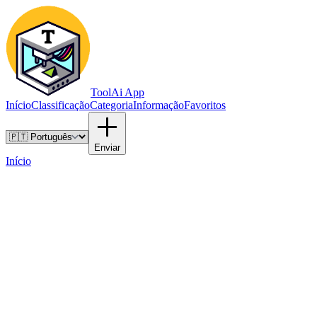
ToolAi App
Início
Classificação
Categoria
Informação
Favoritos
Enviar
Início