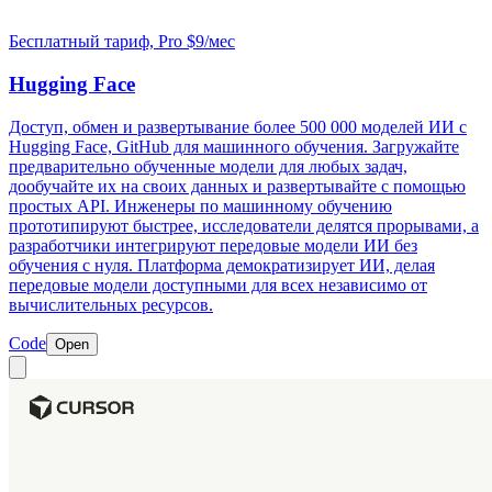
Бесплатный тариф, Pro $9/мес
Hugging Face
Доступ, обмен и развертывание более 500 000 моделей ИИ с
Hugging Face, GitHub для машинного обучения. Загружайте
предварительно обученные модели для любых задач,
дообучайте их на своих данных и развертывайте с помощью
простых API. Инженеры по машинному обучению
прототипируют быстрее, исследователи делятся прорывами, а
разработчики интегрируют передовые модели ИИ без
обучения с нуля. Платформа демократизирует ИИ, делая
передовые модели доступными для всех независимо от
вычислительных ресурсов.
Code
Open