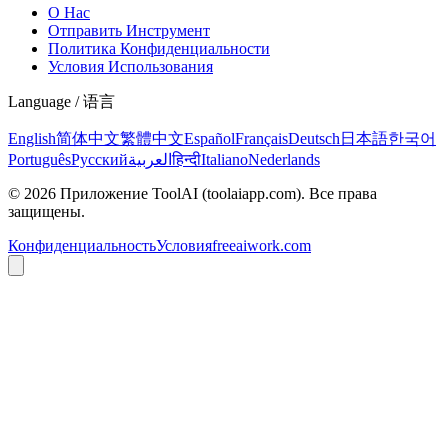
О Нас
Отправить Инструмент
Политика Конфиденциальности
Условия Использования
Language / 语言
English
简体中文
繁體中文
Español
Français
Deutsch
日本語
한국어
Português
Русский
العربية
हिन्दी
Italiano
Nederlands
©
2026
Приложение ToolAI
(toolaiapp.com).
Все права
защищены
.
Конфиденциальность
Условия
freeaiwork.com