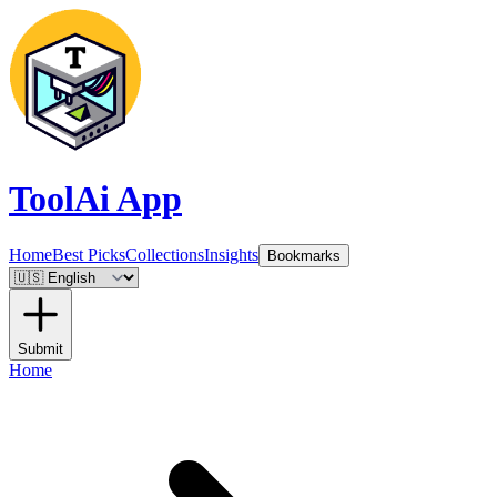
ToolAi App
Home
Best Picks
Collections
Insights
Bookmarks
Submit
Home